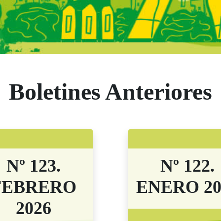
s Comunidad de M
Boletines Anteriores
Nº 123.
Nº 122.
FEBRERO
ENERO 20
2026