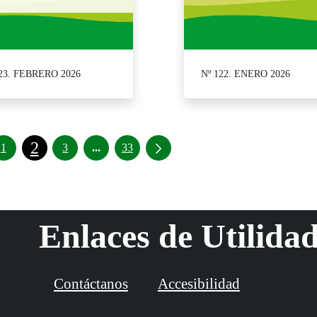
123. FEBRERO 2026
Nº 122. ENERO 2026
2
Páginas intermedias Use TAB para desplazar
1
3
...
33
Enlaces de Utilida
Contáctanos
Accesibilidad