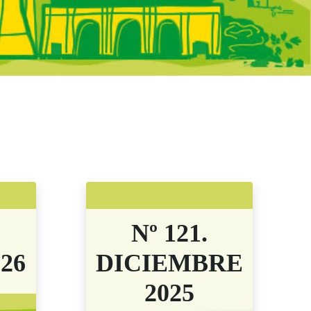
adrid - Boletine
Nº 121.
26
DICIEMBRE
2025