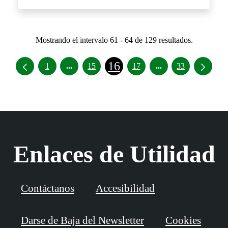
Mostrando el intervalo 61 - 64 de 129 resultados.
16
Páginas intermedias Use TAB para desplazar
Páginas intermedia
1
...
15
17
...
33
Enlaces de Utilidad
Contáctanos
Accesibilidad
Darse de Baja del Newsletter
Cookies