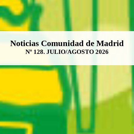
Boletín Noticias Comunidad de M
Noticias Comunidad de Madrid
Nº 128. JULIO/AGOSTO 2026